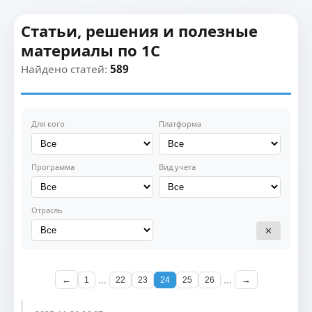
Статьи, решения и полезные
материалы по 1С
Найдено статей:
589
Для кого
Платформа
Программа
Вид учета
Отрасль
✕
...
...
←
→
1
22
23
24
25
26