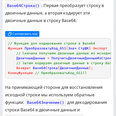
. Первая преобразует строку в
Base64Строка()
двоичные данные, а вторая кодирует эти
двоичные данные в строку Base64.
Скопировать код
// Функция для кодирования строки в Base64
Функция
ПреобразоватьКод_GS1
(
Знач
СтрШК
)
Экспорт
// Сначала получаем двоичные данные из исходной 
ДвоичныеДанные
=
ПолучитьДвоичныеДанныеИзСтроки
(
// Затем кодируем двоичные данные в строку Base6
Возврат
Base64Строка
(
ДвоичныеДанные
)
;
КонецФункции
// ПреобразоватьКод_GS1()
На принимающей стороне для восстановления
исходной строки мы используем обратные
функции:
для декодирования
Base64Значение()
строки Base64 в двоичные данные и