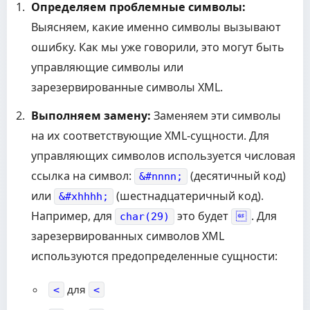
Определяем проблемные символы:
Выясняем, какие именно символы вызывают
ошибку. Как мы уже говорили, это могут быть
управляющие символы или
зарезервированные символы XML.
Выполняем замену:
Заменяем эти символы
на их соответствующие XML-сущности. Для
управляющих символов используется числовая
ссылка на символ:
(десятичный код)
&#nnnn;
или
(шестнадцатеричный код).
&#xhhhh;
Например, для
это будет
. Для
char(29)

зарезервированных символов XML
используются предопределенные сущности:
для
<
<