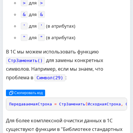
для
>
>
для
&
&
для
(в атрибутах)
'
'
для
(в атрибутах)
"
"
В 1С мы можем использовать функцию
для замены конкретных
СтрЗаменить()
символов. Например, если мы знаем, что
проблема в
:
Символ(29)
Скопировать код
ПередаваемаяСтрока
=
СтрЗаменить
(
ИсходнаяСтрока
,
Сим
Для более комплексной очистки данных в 1С
существуют функции в "Библиотеке стандартных