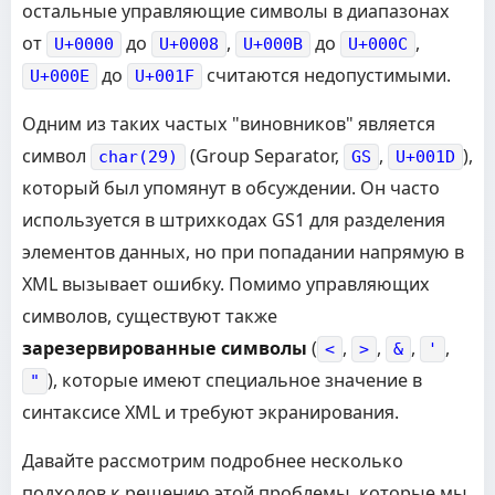
остальные управляющие символы в диапазонах
от
до
,
до
,
U+0000
U+0008
U+000B
U+000C
до
считаются недопустимыми.
U+000E
U+001F
Одним из таких частых "виновников" является
символ
(Group Separator,
,
),
char(29)
GS
U+001D
который был упомянут в обсуждении. Он часто
используется в штрихкодах GS1 для разделения
элементов данных, но при попадании напрямую в
XML вызывает ошибку. Помимо управляющих
символов, существуют также
зарезервированные символы
(
,
,
,
,
<
>
&
'
), которые имеют специальное значение в
"
синтаксисе XML и требуют экранирования.
Давайте рассмотрим подробнее несколько
подходов к решению этой проблемы, которые мы