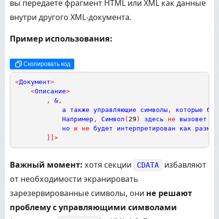
вы передаете фрагмент HTML или XML как данные
внутри другого XML-документа.
Пример использования:
Скопировать код
<
Документ
>
<
Описание
>
,
&
,
а
также
управляющие
символы
,
которые
буд
Например
,
Символ
(
29
)
здесь
не
вызовет
ош
но
и
не
будет
интерпретирован
как
размет
]
]
>
Важный момент:
хотя секции
избавляют
CDATA
от необходимости экранировать
зарезервированные символы, они
не решают
проблему с управляющими символами