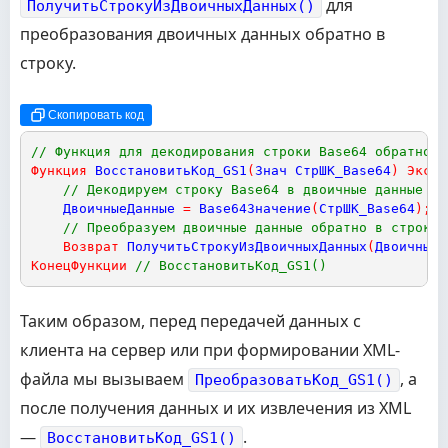
для
ПолучитьСтрокуИзДвоичныхДанных()
преобразования двоичных данных обратно в
строку.
Скопировать код
// Функция для декодирования строки Base64 обратно в
Функция
ВосстановитьКод_GS1
(
Знач
СтрШК_Base64
)
Экспо
// Декодируем строку Base64 в двоичные данные
ДвоичныеДанные
=
Base64Значение
(
СтрШК_Base64
)
;
// Преобразуем двоичные данные обратно в строку
Возврат
ПолучитьСтрокуИзДвоичныхДанных
(
ДвоичныеД
КонецФункции
// ВосстановитьКод_GS1()
Таким образом, перед передачей данных с
клиента на сервер или при формировании XML-
файла мы вызываем
, а
ПреобразоватьКод_GS1()
после получения данных и их извлечения из XML
—
.
ВосстановитьКод_GS1()