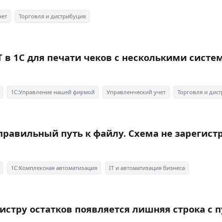
чет
Торговля и дистрибуция
Т в 1С для печати чеков с несколькими сист
1С:Управление нашей фирмой
Управленческий учет
Торговля и дис
правильный путь к файлу. Схема не зарегис
1С:Комплексная автоматизация
IT и автоматизация бизнеса
гистру остатков появляется лишняя строка с 