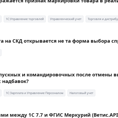
ображается признак маркировки товара в реал
1С:Управление торговлей
Управленческий учет
Торговля и дистриб
та на СКД открывается не та форма выбора с
тпускных и командировочных после отмены 
 надбавок?
1С:Зарплата и Управление Персоналом
Налоговый учет
ми между 1С 7.7 и ФГИС Меркурий (Ветис.API