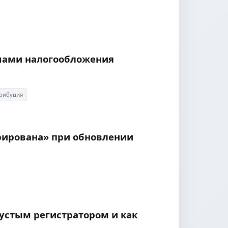
емами налогообложения
трибуция
трирована» при обновлении
пустым регистратором и как