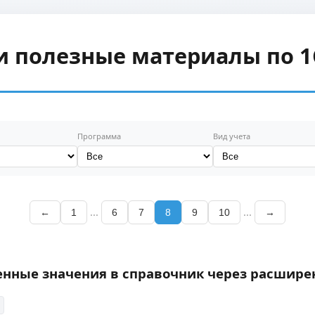
и полезные материалы по 1
Программа
Вид учета
...
...
←
1
6
7
8
9
10
→
енные значения в справочник через расшире