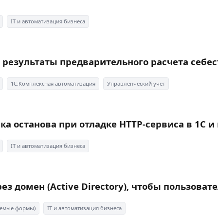
IT и автоматизация бизнеса
 результаты предварительного расчета себест
1С:Комплексная автоматизация
Управленческий учет
а останова при отладке HTTP-сервиса в 1С и 
IT и автоматизация бизнеса
рез домен (Active Directory), чтобы пользова
ляемые формы)
IT и автоматизация бизнеса