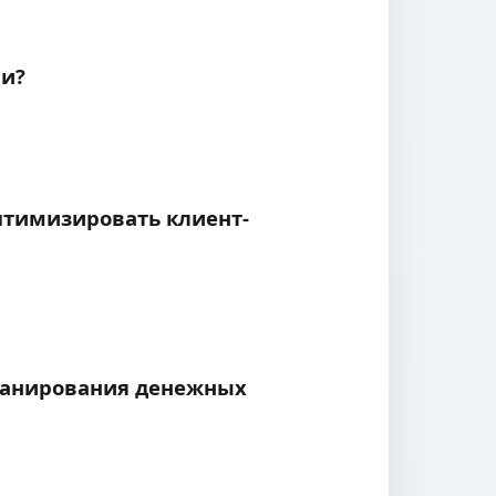
ии?
птимизировать клиент-
планирования денежных