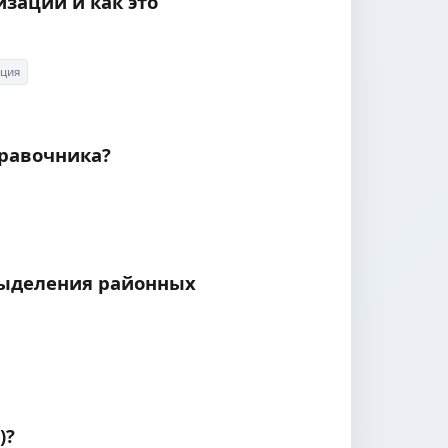
изации и как это
уция
правочника?
выделения районных
)?