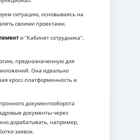
 функционал.
уем ситуацию, основываясь на
влять своими проектами.
лемент
и "Кабинет сотрудника",
логию, предназначенную для
приложений. Она идеально
вая кросс-платформенность и
ктронного документооборота
кадровые документы через
жно дорабатывать, например,
отки заявок.