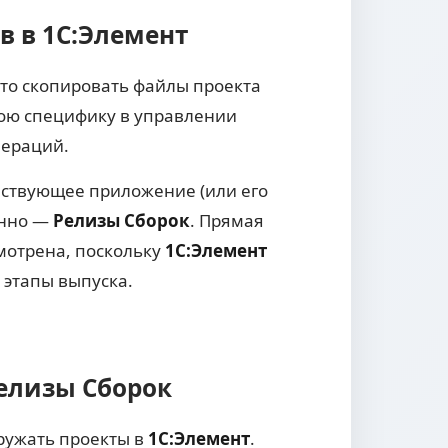
в в 1С:Элемент
сто скопировать файлы проекта
ою специфику в управлении
пераций.
ществующее приложение (или его
енно —
Релизы Сборок
. Прямая
смотрена, поскольку
1С:Элемент
 этапы выпуска.
Релизы Сборок
гружать проекты в
1С:Элемент
.