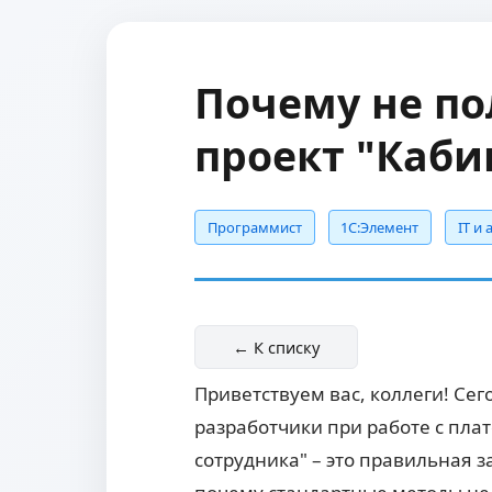
Почему не по
проект "Каби
Программист
1С:Элемент
IT и
← К списку
Приветствуем вас, коллеги! Сег
разработчики при работе с пл
сотрудника" – это правильная 