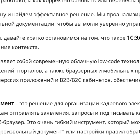
работают, и как корректно обновить или перенести
ну и найдем эффективное решение. Мы проанализир
льной документации, чтобы вы могли уверенно упра
, давайте кратко остановимся на том, что такое
1С:Э
ние контекста.
вляет собой современную облачную low-code техно
жений, порталов, а также браузерных и мобильных 
мерских приложений и B2B/B2C кабинетов, обеспечи
емент
– это решение для организации кадрового эле
кам отправлять заявления, запросы и подписывать 
браузер. Это очень гибкий инструмент, который мо
роизвольный документ" или настройки правил обраб