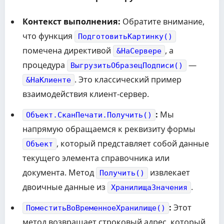
Контекст выполнения:
Обратите внимание,
что функция
ПодготовитьКартинку()
помечена директивой
, а
&НаСервере
процедура
—
ВыгрузитьОбразецПодписи()
. Это классический пример
&НаКлиенте
взаимодействия клиент-сервер.
:
Мы
Объект.СканПечати.Получить()
напрямую обращаемся к реквизиту формы
, который представляет собой данные
Объект
текущего элемента справочника или
документа. Метод
извлекает
Получить()
двоичные данные из
.
ХранилищаЗначения
:
Этот
ПоместитьВоВременноеХранилище()
метод возвращает строковый адрес, который