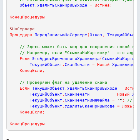
Объект
.
УдалитьСканПриВыходе
=
Истина
;
КонецПроцедуры
&НаСервере
Процедура
ПередЗаписьюНаСервере
(
Отказ
,
ТекущийОбъект
// Здесь может быть код для сохранения новой кар
// Например, если "СсылкаНаКартинку" - это адрес
Если
ЭтоАдресВременногоХранилища
(
СсылкаНаКартинк
ТекущийОбъект
.
СканПечати
=
Новый
ХранилищеЗн
КонецЕсли
;
// Проверяем флаг на удаление скана
Если
ТекущийОбъект
.
УдалитьСканПриВыходе
=
Истина
ТекущийОбъект
.
СканПечати
=
Новый
Хра
ТекущийОбъект
.
СканПечатиИмяФайла
=
""
;
// Оч
ТекущийОбъект
.
УдалитьСканПриВыходе
=
Ложь
;
/
КонецЕсли
;
КонецПроцедуры