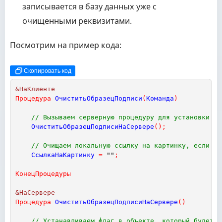
записывается в базу данных уже с
очищенными реквизитами.
Посмотрим на пример кода:
Скопировать код
&НаКлиенте
Процедура
ОчиститьОбразецПодписи
(
Команда
)
// Вызываем серверную процедуру для установки фл
ОчиститьОбразецПодписиНаСервере
(
)
;
// Очищаем локальную ссылку на картинку, если он
СсылкаНаКартинку
=
""
;
КонецПроцедуры
&НаСервере
Процедура
ОчиститьОбразецПодписиНаСервере
(
)
// Устанавливаем флаг в объекте, который будет о