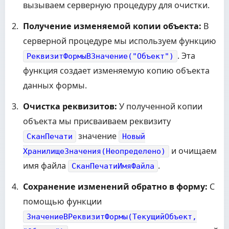
вызываем серверную процедуру для очистки.
Получение изменяемой копии объекта:
В
серверной процедуре мы используем функцию
. Эта
РеквизитФормыВЗначение("Объект")
функция создает изменяемую копию объекта
данных формы.
Очистка реквизитов:
У полученной копии
объекта мы присваиваем реквизиту
значение
СканПечати
Новый
и очищаем
ХранилищеЗначения(Неопределено)
имя файла
.
СканПечатиИмяФайла
Сохранение изменений обратно в форму:
С
помощью функции
ЗначениеВРеквизитФормы(ТекущийОбъект,