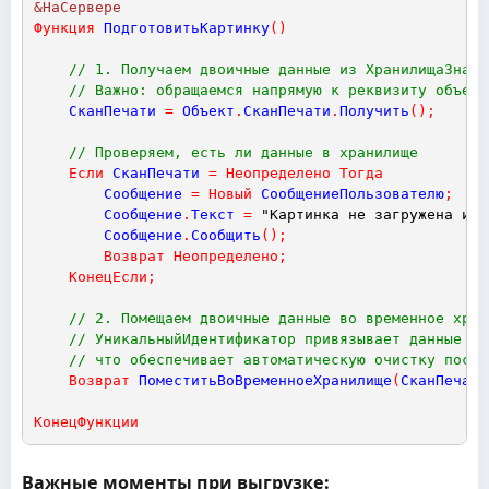
&НаСервере
Функция
ПодготовитьКартинку
(
)
// 1. Получаем двоичные данные из ХранилищаЗначе
// Важно: обращаемся напрямую к реквизиту объект
СканПечати
=
Объект
.
СканПечати
.
Получить
(
)
;
// Проверяем, есть ли данные в хранилище
Если
СканПечати
=
Неопределено
Тогда
Сообщение
=
Новый
СообщениеПользователю
;
Сообщение
.
Текст
=
"Картинка не загружена или
Сообщение
.
Сообщить
(
)
;
Возврат
Неопределено
;
КонецЕсли
;
// 2. Помещаем двоичные данные во временное хран
// УникальныйИдентификатор привязывает данные к 
// что обеспечивает автоматическую очистку после
Возврат
ПоместитьВоВременноеХранилище
(
СканПечати
КонецФункции
Важные моменты при выгрузке: