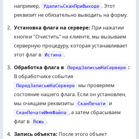
например,
. Этот
УдалитьСканПриВыходе
реквизит не обязательно выводить на форму.
Установка флага на сервере:
При нажатии
кнопки "Очистить" на клиенте, мы вызываем
серверную процедуру, которая устанавливает
этот флаг в
.
Истина
Обработка флага в
:
ПередЗаписьюНаСервере
В обработчике события
мы проверяем
ПередЗаписьюНаСервере
состояние нашего флага. Если он установлен,
мы очищаем реквизиты
и
СканПечати
, а затем сбрасываем
СканПечатиИмяФайла
флаг в
.
Ложь
Запись объекта:
После этого объект