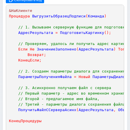
Скопировать код
&НаКлиенте
Процедура
ВыгрузитьОбразецПодписи
(
Команда
)
// 1. Вызываем серверную функцию для подготовки 
АдресРезультата
=
ПодготовитьКартинку
(
)
;
// Проверяем, удалось ли получить адрес картинки
Если
Не
ЗначениеЗаполнено
(
АдресРезультата
)
Тогда
Возврат
;
КонецЕсли
;
// 2. Создаем параметры диалога для сохранения ф
ПараметрыПолученияФайла
=
Новый
ПараметрыДиалога
// 3. Асинхронно получаем файл с сервера
// Первый параметр - адрес во временном хранилищ
// Второй - предлагаемое имя файла,
// Третий - параметры диалога сохранения файла.
ПолучитьФайлССервераАсинх
(
АдресРезультата
,
Объек
КонецПроцедуры