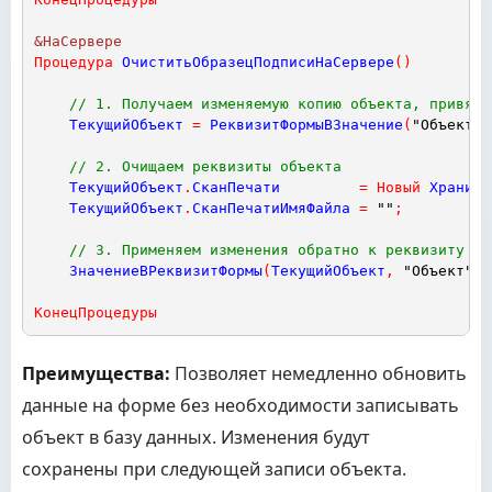
&НаСервере
Процедура
ОчиститьОбразецПодписиНаСервере
(
)
// 1. Получаем изменяемую копию объекта, привяза
ТекущийОбъект
=
РеквизитФормыВЗначение
(
"Объект"
)
// 2. Очищаем реквизиты объекта
ТекущийОбъект
.
СканПечати
=
Новый
Хранили
ТекущийОбъект
.
СканПечатиИмяФайла
=
""
;
// 3. Применяем изменения обратно к реквизиту фо
ЗначениеВРеквизитФормы
(
ТекущийОбъект
,
"Объект"
)
;
КонецПроцедуры
Преимущества:
Позволяет немедленно обновить
данные на форме без необходимости записывать
объект в базу данных. Изменения будут
сохранены при следующей записи объекта.