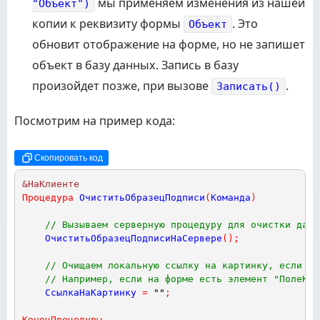
мы применяем изменения из нашей
"Объект")
копии к реквизиту формы
. Это
Объект
обновит отображение на форме, но не запишет
объект в базу данных. Запись в базу
произойдет позже, при вызове
.
Записать()
Посмотрим на пример кода:
Скопировать код
&НаКлиенте
Процедура
ОчиститьОбразецПодписи
(
Команда
)
// Вызываем серверную процедуру для очистки данн
ОчиститьОбразецПодписиНаСервере
(
)
;
// Очищаем локальную ссылку на картинку, если он
// Например, если на форме есть элемент "ПолеКар
СсылкаНаКартинку
=
""
;
КонецПроцедуры