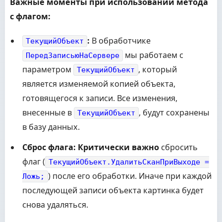
Важные моменты при использовании метода
с флагом:
:
В обработчике
ТекущийОбъект
мы работаем с
ПередЗаписьюНаСервере
параметром
, который
ТекущийОбъект
является изменяемой копией объекта,
готовящегося к записи. Все изменения,
внесенные в
, будут сохранены
ТекущийОбъект
в базу данных.
Сброс флага:
Критически важно
сбросить
флаг (
ТекущийОбъект.УдалитьСканПриВыходе =
) после его обработки. Иначе при каждой
Ложь;
последующей записи объекта картинка будет
снова удаляться.