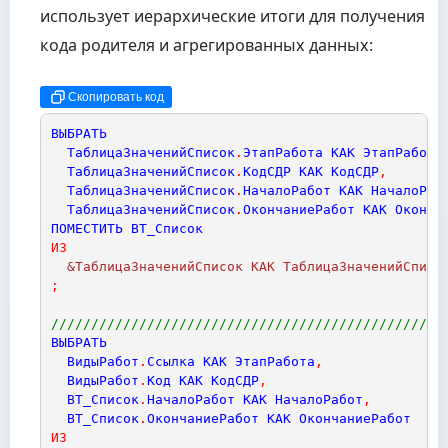
использует иерархические итоги для получения
кода родителя и агрегированных данных:
Скопировать код
ВЫБРАТЬ
ТаблицаЗначенийСписок
.
ЭтапРабота
КАК
ЭтапРабота
ТаблицаЗначенийСписок
.
КодСДР
КАК
КодСДР
,
ТаблицаЗначенийСписок
.
НачалоРабот
КАК
НачалоРаб
ТаблицаЗначенийСписок
.
ОкончаниеРабот
КАК
Оконча
ПОМЕСТИТЬ
ВТ_Список
ИЗ
  &ТаблицаЗначенийСписок КАК ТаблицаЗначенийСписо
;
/////////////////////////////////////////////////
ВЫБРАТЬ
ВидыРабот
.
Ссылка
КАК
ЭтапРабота
,
ВидыРабот
.
Код
КАК
КодСДР
,
ВТ_Список
.
НачалоРабот
КАК
НачалоРабот
,
ВТ_Список
.
ОкончаниеРабот
КАК
ОкончаниеРабот
ИЗ