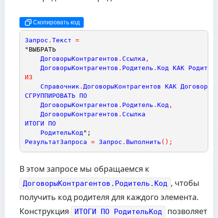
Скопировать код
Запрос
.
Текст
=
"ВЫБРАТЬ
ДоговорыКонтрагентов
.
Ссылка
,
ДоговорыКонтрагентов
.
Родитель
.
Код
КАК
Родител
ИЗ
Справочник
.
ДоговорыКонтрагентов
КАК
ДоговорыК
СГРУППИРОВАТЬ
ПО
ДоговорыКонтрагентов
.
Родитель
.
Код
,
ДоговорыКонтрагентов
.
Ссылка
ИТОГИ
ПО
РодительКод
";
РезультатЗапроса
=
Запрос
.
Выполнить
(
)
;
В этом запросе мы обращаемся к
, чтобы
ДоговорыКонтрагентов.Родитель.Код
получить код родителя для каждого элемента.
Конструкция
позволяет
ИТОГИ ПО РодительКод