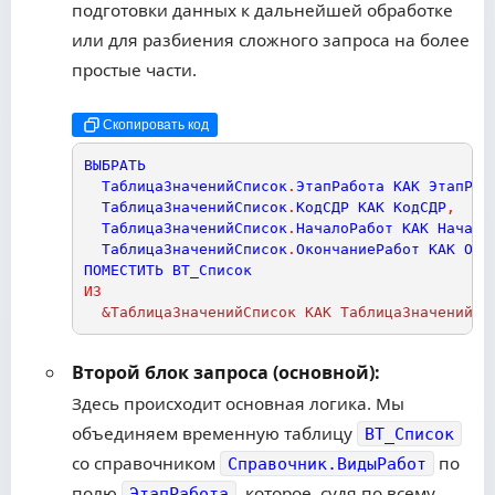
подготовки данных к дальнейшей обработке
или для разбиения сложного запроса на более
простые части.
Скопировать код
ВЫБРАТЬ
ТаблицаЗначенийСписок
.
ЭтапРабота
КАК
ЭтапРаб
ТаблицаЗначенийСписок
.
КодСДР
КАК
КодСДР
,
ТаблицаЗначенийСписок
.
НачалоРабот
КАК
Начало
ТаблицаЗначенийСписок
.
ОкончаниеРабот
КАК
Око
ПОМЕСТИТЬ
ВТ_Список
ИЗ
  &ТаблицаЗначенийСписок КАК ТаблицаЗначенийСп
Второй блок запроса (основной):
Здесь происходит основная логика. Мы
объединяем временную таблицу
ВТ_Список
со справочником
по
Справочник.ВидыРабот
полю
, которое, судя по всему,
ЭтапРабота