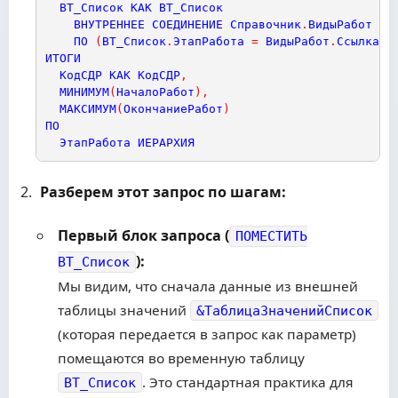
ВТ_Список
КАК
ВТ_Список
ВНУТРЕННЕЕ
СОЕДИНЕНИЕ
Справочник
.
ВидыРабот
КА
ПО
(
ВТ_Список
.
ЭтапРабота
=
ВидыРабот
.
Ссылка
)
ИТОГИ
КодСДР
КАК
КодСДР
,
МИНИМУМ
(
НачалоРабот
)
,
МАКСИМУМ
(
ОкончаниеРабот
)
ПО
ЭтапРабота
ИЕРАРХИЯ
Разберем этот запрос по шагам:
Первый блок запроса (
ПОМЕСТИТЬ
):
ВТ_Список
Мы видим, что сначала данные из внешней
таблицы значений
&ТаблицаЗначенийСписок
(которая передается в запрос как параметр)
помещаются во временную таблицу
. Это стандартная практика для
ВТ_Список