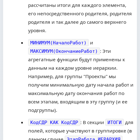
рассчитаны итоги для каждого элемента,
его непосредственного родителя, родителя
родителя и так далее до самого верхнего
уровня.
и
МИНИМУМ(НачалоРабот)
: Эти
МАКСИМУМ(ОкончаниеРабот)
агрегатные функции будут применены к
данным на каждом уровне иерархии.
Например, для группы "Проекты" мы
получим минимальную дату начала работ и
максимальную дату окончания работ по
всем этапам, входящим в эту группу (и ее
подгруппы).
: В секции
для
КодСДР КАК КодСДР
ИТОГИ
полей, которые участвуют в группировке (в
данном случае
ЭтапРабота ИЕРАРХИЯ