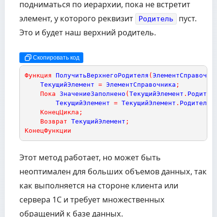
подниматься по иерархии, пока не встретит
элемент, у которого реквизит
пуст.
Родитель
Это и будет наш верхний родитель.
Скопировать код
Функция
ПолучитьВерхнегоРодителя
(
ЭлементСправочни
ТекущийЭлемент
=
ЭлементСправочника
;
Пока
ЗначениеЗаполнено
(
ТекущийЭлемент
.
Родител
ТекущийЭлемент
=
ТекущийЭлемент
.
Родитель
;
КонецЦикла
;
Возврат
ТекущийЭлемент
;
КонецФункции
Этот метод работает, но может быть
неоптимален для больших объемов данных, так
как выполняется на стороне клиента или
сервера 1С и требует множественных
обращений к базе данных.