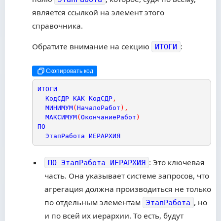
является ссылкой на элемент этого
справочника.
Обратите внимание на секцию
:
ИТОГИ
Скопировать код
ИТОГИ
КодСДР
КАК
КодСДР
,
МИНИМУМ
(
НачалоРабот
)
,
МАКСИМУМ
(
ОкончаниеРабот
)
ПО
ЭтапРабота
ИЕРАРХИЯ
: Это ключевая
ПО ЭтапРабота ИЕРАРХИЯ
часть. Она указывает системе запросов, что
агрегация должна производиться не только
по отдельным элементам
, но
ЭтапРабота
и по всей их иерархии. То есть, будут