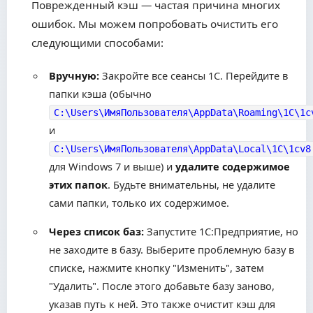
Поврежденный кэш — частая причина многих
ошибок. Мы можем попробовать очистить его
следующими способами:
Вручную:
Закройте все сеансы 1С. Перейдите в
папки кэша (обычно
C:\Users\ИмяПользователя\AppData\Roaming\1C\1c
и
C:\Users\ИмяПользователя\AppData\Local\1C\1cv8
для Windows 7 и выше) и
удалите содержимое
этих папок
. Будьте внимательны, не удалите
сами папки, только их содержимое.
Через список баз:
Запустите 1С:Предприятие, но
не заходите в базу. Выберите проблемную базу в
списке, нажмите кнопку "Изменить", затем
"Удалить". После этого добавьте базу заново,
указав путь к ней. Это также очистит кэш для