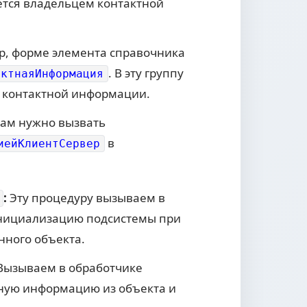
яется владельцем контактной
р, форме элемента справочника
. В эту группу
актнаяИнформация
я контактной информации.
нам нужно вызвать
в
иейКлиентСервер
:
Эту процедуру вызываем в
 инициализацию подсистемы при
нного объекта.
ызываем в обработчике
тную информацию из объекта и