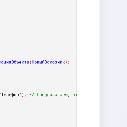
мацияОбъекта
(
НовыйЗаказчик
)
;
"Телефон"
)
;
// Предполагаем, что такой вид существ