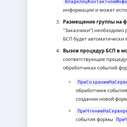
ВладелецКонтактнойИнф
информации и может испо
Размещение группы на ф
"Заказчики") необходимо 
БСП будет автоматически
Вызов процедур БСП в м
соответствующие процеду
обработчиках событий фо
ПриСозданииНаСерв
обработчике событи
создании новой форм
ПриЧтенииНаСервер
события формы
При