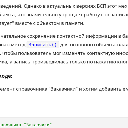
сведений. Однако в актуальных версиях БСП этот ме
бъекта, что значительно упрощает работу с незапи
вует" вместе с объектом в памяти.
чательное сохранение контактной информации в ба
ызван метод
для основного объекта-вла
Записать()
, чтобы пользователь мог изменять контактную ин
ика, а запись производилась только по нажатию кноп
коде:
лемент справочника "Заказчики" и хотим добавить 
равочника "Заказчики"