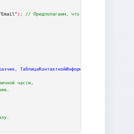
"Email"
)
;
// Предполагаем, что такой вид существуе
казчик
,
ТаблицаКонтактнойИнформации
)
;
личной части,
ние.
азу.