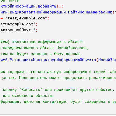
ной почты
актнойИнформации
.
Добавить
(
)
;
ники
.
ВидыКонтактнойИнформации
.
НайтиПоНаименованию
(
=
"test@example.com"
;
est@example.com"
;
лектроннойПочты"
;
ляем) контактную информацию в объект.
ы передаем именно объект НовыйЗаказчик,
этом не будет записан в базу данных.
цией
.
УстановитьКонтактнуюИнформациюОбъекта
(
НовыйЗа
чик содержит всю контактную информацию в своей таб
 данных. Пользователь может продолжить редактирова
т кнопку "Записать" или произойдет другое событие,
) для основного объекта.
нформация, включая контактную, будет сохранена в б
;