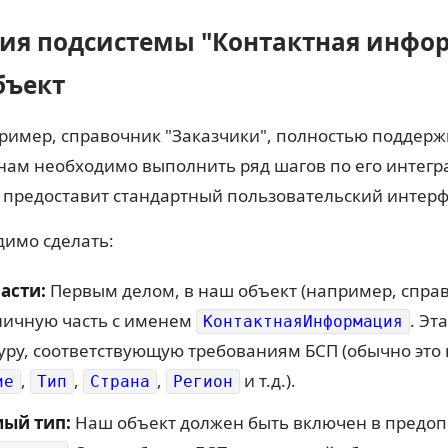
ция подсистемы "Контактная инфо
бъект
пример, справочник "Заказчики", полностью поддер
ам необходимо выполнить ряд шагов по его интегра
и предоставит стандартный пользовательский интерф
димо сделать:
асти:
Первым делом, в наш объект (например, справ
личную часть с именем
. Эт
КонтактнаяИнформация
ру, соответствующую требованиям БСП (обычно это 
,
,
,
и т.д.).
ие
Тип
Страна
Регион
ый тип:
Наш объект должен быть включен в предо