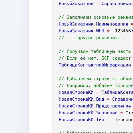
НовыйЗаказчик
=
Справочники
// Заполняем основные рекви
НовыйЗаказчик
.
Наименование
НовыйЗаказчик
.
ИНН
=
"123456
// ... другие реквизиты ...
// Получаем табличную часть
// Если ее нет, БСП создаст
ТаблицаКонтактнойИнформации
// Добавляем строки в табли
// Например, добавим телефо
НоваяСтрокаКИ
=
ТаблицаКонт
НоваяСтрокаКИ
.
Вид
=
Справоч
НоваяСтрокаКИ
.
Представление
НоваяСтрокаКИ
.
Значение
=
"+
НоваяСтрокаКИ
.
Тип
=
"Телефо