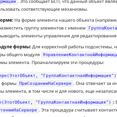
. Это сообщает БСП, что данный объект явл
ормации
льзовать соответствующие механизмы.
орме:
На форме элемента нашего объекта (наприме
разместить группу элементов с именем
ГруппаКонт
 выводить элементы управления для редактировани
одуле формы:
Для корректной работы подсистемы, 
ры общего модуля
УправлениеКонтактнойИнформац
рмы элемента. Проанализируем эти процедуры:
ере(ЭтотОбъект, "ГруппаКонтактнаяИнформация")
я формы
. Она отвечает за
ПриСозданииНаСервере
ы элемента, в том числе и для нового, еще незаписа
:
В
е(ЭтотОбъект, "ГруппаКонтактнаяИнформация")
. Эта процедура считывает контак
ЧтенииНаСервере