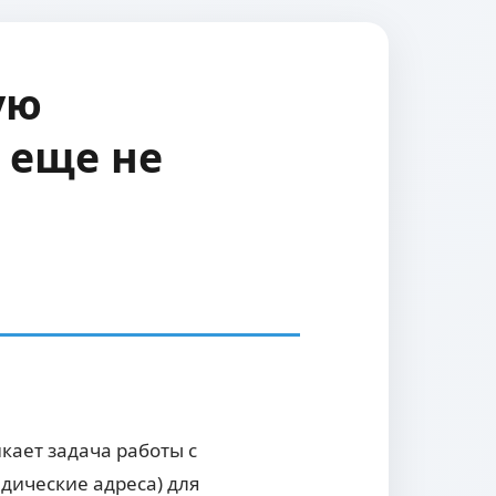
ую
 еще не
кает задача работы с
дические адреса) для