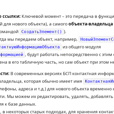
о ссылки:
Ключевой момент – это передача в функци
й для нового объекта), а самого
объекта-владельца
командой
).
СоздатьЭлемент()
гда мы передаем объект, например,
НовыйЭлементС
из общего модуля
тактнуюИнформациюОбъекта
, будут работать непосредственно с этим
нформацией
а в его табличную часть, но сам объект при этом не
сти:
В современных версиях БСП контактная информ
владельца, которая обычно имеет имя
КонтактнаяИ
ефоны, адреса и т.д.) для нового объекта временно 
и. Мы можем их редактировать, удалять, добавлять н
я к базе данных.
, в некоторых старых подходах, для хранения конт