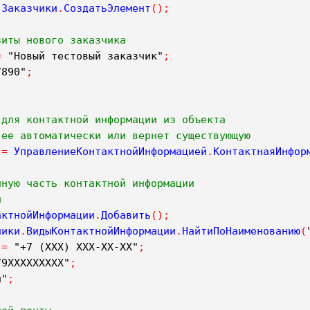
.
Заказчики
.
СоздатьЭлемент
(
)
;
зиты нового заказчика
=
"Новый тестовый заказчик"
;
7890"
;
 для контактной информации из объекта
 ее автоматически или вернет существующую
=
УправлениеКонтактнойИнформацией
.
КонтактнаяИнфор
чную часть контактной информации
н
актнойИнформации
.
Добавить
(
)
;
ники
.
ВидыКонтактнойИнформации
.
НайтиПоНаименованию
(
=
"+7 (XXX) XXX-XX-XX"
;
79XXXXXXXXX"
;
н"
;