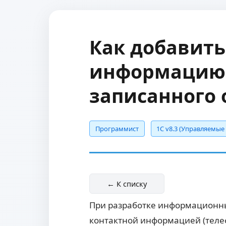
Как добавить
информацию ч
записанного 
Программист
1С v8.3 (Управляемы
← К списку
При разработке информационных
контактной информацией (телеф