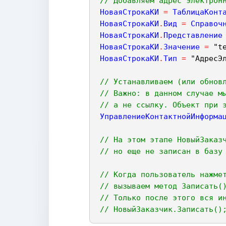
// Добавляем адрес электрон
НоваяСтрокаКИ
=
ТаблицаКонт
НоваяСтрокаКИ
.
Вид
=
Справоч
НоваяСтрокаКИ
.
Представление
НоваяСтрокаКИ
.
Значение
=
"t
НоваяСтрокаКИ
.
Тип
=
"АдресЭ
// Устанавливаем (или обнов
// Важно: в данном случае м
// а не ссылку. Объект при 
УправлениеКонтактнойИнформа
// На этом этапе НовыйЗаказ
// но еще не записан в базу
// Когда пользователь нажме
// вызываем метод Записать(
// Только после этого вся и
// НовыйЗаказчик.Записать()