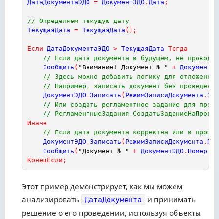
ДатаДокументаЭДО
=
ДокументЭДО
.
Дата
;
// Определяем текущую дату
ТекущаяДата
=
ТекущаяДата
(
)
;
Если
ДатаДокументаЭДО
>
ТекущаяДата
Тогда
// Если дата документа в будущем, не проводим
Сообщить
(
"Внимание! Документ № "
+
ДокументЭД
// Здесь можно добавить логику для отложенног
// Например, записать документ без проведения
ДокументЭДО
.
Записать
(
РежимЗаписиДокумента
.
Зап
// Или создать регламентное задание для прове
// РегламентныеЗадания.СоздатьЗаданиеНаПровед
Иначе
// Если дата документа корректна или в прошло
ДокументЭДО
.
Записать
(
РежимЗаписиДокумента
.
Про
Сообщить
(
"Документ № "
+
ДокументЭДО
.
Номер
+
КонецЕсли
;
Этот пример демонстрирует, как мы можем
анализировать
и принимать
ДатаДокумента
решение о его проведении, используя объекты