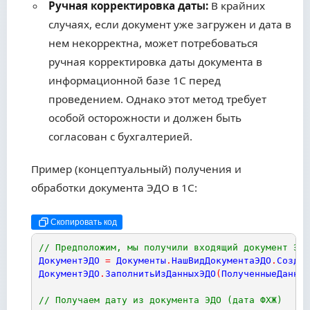
Ручная корректировка даты:
В крайних
случаях, если документ уже загружен и дата в
нем некорректна, может потребоваться
ручная корректировка даты документа в
информационной базе 1С перед
проведением. Однако этот метод требует
особой осторожности и должен быть
согласован с бухгалтерией.
Пример (концептуальный) получения и
обработки документа ЭДО в 1С:
Скопировать код
// Предположим, мы получили входящий документ ЭДО
ДокументЭДО
=
Документы
.
НашВидДокументаЭДО
.
Создат
ДокументЭДО
.
ЗаполнитьИзДанныхЭДО
(
ПолученныеДанные
// Получаем дату из документа ЭДО (дата ФХЖ)