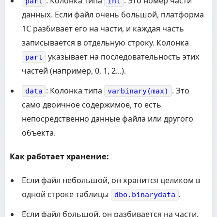
: Колонка типа
. Это номер части
part
int
данных. Если файл очень большой, платформа
1С разбивает его на части, и каждая часть
записывается в отдельную строку. Колонка
указывает на последовательность этих
part
частей (например, 0, 1, 2...).
: Колонка типа
. Это
data
varbinary(max)
само двоичное содержимое, то есть
непосредственно данные файла или другого
объекта.
Как работает хранение:
Если файл небольшой, он хранится целиком в
одной строке таблицы
.
dbo.binarydata
Если файл большой, он разбивается на части.