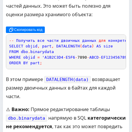
частей данных. Это может быть полезно для
оценки размера хранимого объекта:
Скопировать код
-
-
Получить
все
части
двоичных
данных
для
конкретног
SELECT
objid
,
part
,
DATALENGTH
(
data
)
AS
size
FROM
dbo
.
binarydata
WHERE
objid
=
'
A1B2C3D4
-
E5F6
-
7890
-
ABCD
-
EF1234567890
'
ORDER
BY
part
;
В этом примере
возвращает
DATALENGTH(data)
размер двоичных данных в байтах для каждой
части.
⚠️
Важно:
Прямое редактирование таблицы
напрямую в SQL
категорически
dbo.binarydata
не рекомендуется
, так как это может повредить