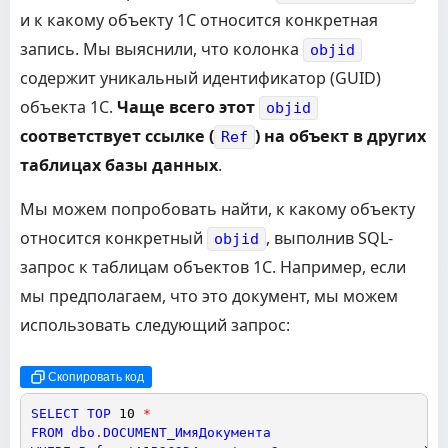
и к какому объекту 1С относится конкретная
запись. Мы выяснили, что колонка
objid
содержит уникальный идентификатор (GUID)
объекта 1С.
Чаще всего этот
objid
соответствует ссылке (
) на объект в других
Ref
таблицах базы данных
.
Мы можем попробовать найти, к какому объекту
относится конкретный
, выполнив SQL-
objid
запрос к таблицам объектов 1С. Например, если
мы предполагаем, что это документ, мы можем
использовать следующий запрос:
Скопировать код
SELECT
TOP
10
*
FROM
dbo
.
DOCUMENT_ИмяДокумента