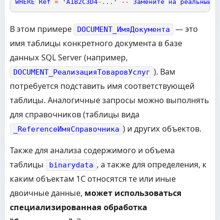
WHERE
Ref
=
'
A1B2C3D4
-
.
.
.
'
-
-
Замените
на
реальный
G
В этом примере
— это
DOCUMENT_ИмяДокумента
имя таблицы конкретного документа в базе
данных SQL Server (например,
). Вам
DOCUMENT_РеализацияТоваровУслуг
потребуется подставить имя соответствующей
таблицы. Аналогичные запросы можно выполнять
для справочников (таблицы вида
) и других объектов.
_ReferenceИмяСправочника
Также для анализа содержимого и объема
таблицы
, а также для определения, к
binarydata
каким объектам 1С относятся те или иные
двоичные данные,
может использоваться
специализированная обработка