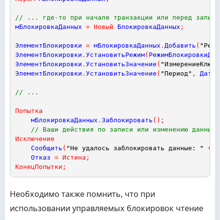
// ... где-то при начале транзакции или перед запись
мБлокировкаДанных
=
Новый
БлокировкаДанных
;
ЭлементБлокировки
=
мБлокировкаДанных
.
Добавить
(
"Реги
ЭлементБлокировки
.
УстановитьРежим
(
РежимБлокировкиДан
ЭлементБлокировки
.
УстановитьЗначение
(
"ИзмерениеКлюч"
ЭлементБлокировки
.
УстановитьЗначение
(
"Период"
,
ДатаП
// ...
Попытка
мБлокировкаДанных
.
Заблокировать
(
)
;
// Ваши действия по записи или изменению данных
Исключение
Сообщить
(
"Не удалось заблокировать данные: "
+
О
Отказ
=
Истина
;
КонецПопытки
;
Необходимо также помнить, что при
использовании управляемых блокировок чтение