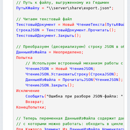
// Путь к файлу, выгруженному из Гедымин
ПутьКФайлу
=
"\\server\share\export.json"
;
// Читаем текстовый файл
ТекстовыйДокумент
=
Новый
ЧтениеТекста
(
ПутьКФайлу
СтрокаJSON
=
ТекстовыйДокумент
.
Прочитать
(
)
;
ТекстовыйДокумент
.
Закрыть
(
)
;
// Преобразуем (десериализуем) строку JSON в объе
ДанныеИзФайла
=
Неопределено
;
Попытка
// Используем встроенный механизм работы с JS
ЧтениеJSON
=
Новый
ЧтениеJSON
;
ЧтениеJSON
.
УстановитьСтроку
(
СтрокаJSON
)
;
ДанныеИзФайла
=
ПрочитатьJSON
(
ЧтениеJSON
)
;
ЧтениеJSON
.
Закрыть
(
)
;
Исключение
Сообщить
(
"Ошибка при разборе JSON-файла: "
+
Возврат
;
КонецПопытки
;
// Теперь переменная ДанныеИзФайла содержит данны
// с которыми можно работать: обходить в цикле, с
Для
Каждого
Элемент
Из
ДанныеИзФайла
.
Номенклатура