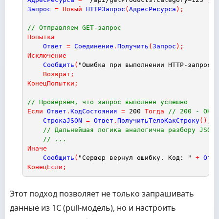
Запрос
=
Новый
HTTPЗапрос
(
АдресРесурса
)
;
// Отправляем GET-запрос
Попытка
Ответ
=
Соединение
.
Получить
(
Запрос
)
;
Исключение
Сообщить
(
"Ошибка при выполнении HTTP-запроса:
Возврат
;
КонецПопытки
;
// Проверяем, что запрос выполнен успешно
Если
Ответ
.
КодСостояния
=
200
Тогда
// 200 - OK
СтрокаJSON
=
Ответ
.
ПолучитьТелоКакСтроку
(
)
;
// Дальнейшая логика аналогична разбору JSON 
// ...
Иначе
Сообщить
(
"Сервер вернул ошибку. Код: "
+
Отве
КонецЕсли
;
Этот подход позволяет не только запрашивать
данные из 1С (pull-модель), но и настроить