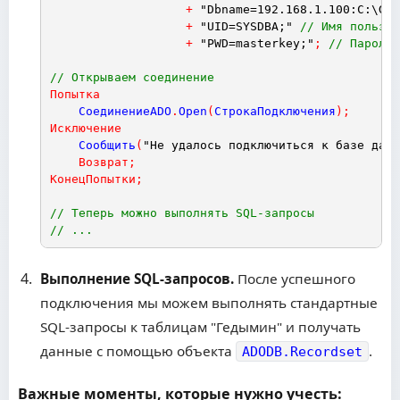
+
"Dbname=192.168.1.100:C:\Ged
+
"UID=SYSDBA;"
// Имя пользов
+
"PWD=masterkey;"
;
// Пароль
// Открываем соединение
Попытка
СоединениеADO
.
Open
(
СтрокаПодключения
)
;
Исключение
Сообщить
(
"Не удалось подключиться к базе данн
Возврат
;
КонецПопытки
;
// Теперь можно выполнять SQL-запросы
// ...
Выполнение SQL-запросов.
После успешного
подключения мы можем выполнять стандартные
SQL-запросы к таблицам "Гедымин" и получать
данные с помощью объекта
.
ADODB.Recordset
Важные моменты, которые нужно учесть: