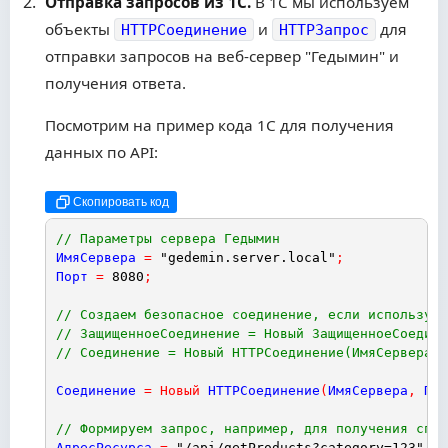
Отправка запросов из 1С.
В 1С мы используем
объекты
и
для
HTTPСоединение
HTTPЗапрос
отправки запросов на веб-сервер "Гедымин" и
получения ответа.
Посмотрим на пример кода 1С для получения
данных по API:
Скопировать код
// Параметры сервера Гедымин
ИмяСервера
=
"gedemin.server.local"
;
Порт
=
8080
;
// Создаем безопасное соединение, если использует
// ЗащищенноеСоединение = Новый ЗащищенноеСоедине
// Соединение = Новый HTTPСоединение(ИмяСервера,
Соединение
=
Новый
HTTPСоединение
(
ИмяСервера
,
Пор
// Формируем запрос, например, для получения спис
АдресРесурса
=
"/api/getProducts?category=123"
;