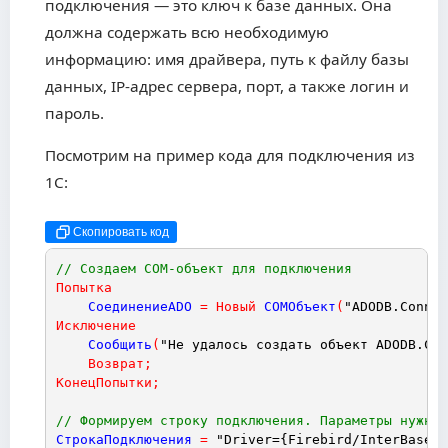
подключения — это ключ к базе данных. Она
должна содержать всю необходимую
информацию: имя драйвера, путь к файлу базы
данных, IP-адрес сервера, порт, а также логин и
пароль.
Посмотрим на пример кода для подключения из
1С:
Скопировать код
// Создаем COM-объект для подключения
Попытка
СоединениеADO
=
Новый
COMОбъект
(
"ADODB.Connec
Исключение
Сообщить
(
"Не удалось создать объект ADODB.Con
Возврат
;
КонецПопытки
;
// Формируем строку подключения. Параметры нужно 
СтрокаПодключения
=
"Driver={Firebird/InterBase(r