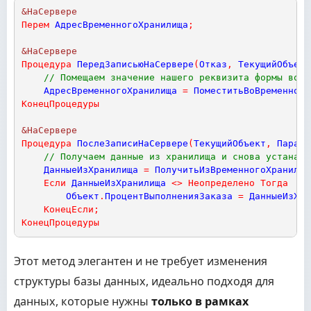
&НаСервере
Перем
АдресВременногоХранилища
;
&НаСервере
Процедура
ПередЗаписьюНаСервере
(
Отказ
,
ТекущийОбъект
// Помещаем значение нашего реквизита формы во в
АдресВременногоХранилища
=
ПоместитьВоВременноеХ
КонецПроцедуры
&НаСервере
Процедура
ПослеЗаписиНаСервере
(
ТекущийОбъект
,
Параме
// Получаем данные из хранилища и снова устанавл
ДанныеИзХранилища
=
ПолучитьИзВременногоХранилищ
Если
ДанныеИзХранилища
<
>
Неопределено
Тогда
Объект
.
ПроцентВыполненияЗаказа
=
ДанныеИзХра
КонецЕсли
;
КонецПроцедуры
Этот метод элегантен и не требует изменения
структуры базы данных, идеально подходя для
данных, которые нужны
только в рамках