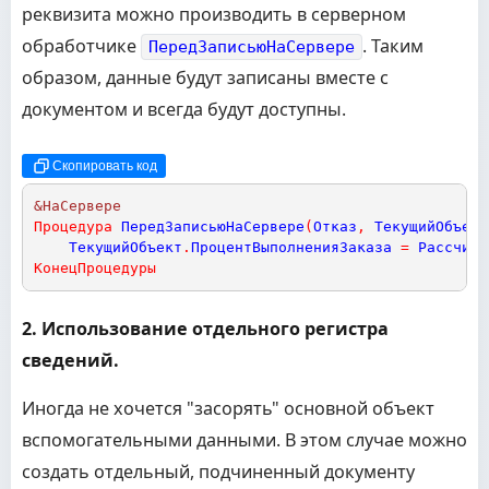
реквизита можно производить в серверном
обработчике
. Таким
ПередЗаписьюНаСервере
образом, данные будут записаны вместе с
документом и всегда будут доступны.
Скопировать код
&НаСервере
Процедура
ПередЗаписьюНаСервере
(
Отказ
,
ТекущийОбъект
ТекущийОбъект
.
ПроцентВыполненияЗаказа
=
Рассчита
КонецПроцедуры
2. Использование отдельного регистра
сведений.
Иногда не хочется "засорять" основной объект
вспомогательными данными. В этом случае можно
создать отдельный, подчиненный документу