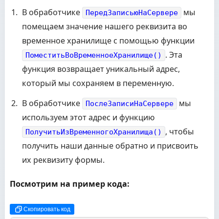
В обработчике
мы
ПередЗаписьюНаСервере
помещаем значение нашего реквизита во
временное хранилище с помощью функции
. Эта
ПоместитьВоВременноеХранилище()
функция возвращает уникальный адрес,
который мы сохраняем в переменную.
В обработчике
мы
ПослеЗаписиНаСервере
используем этот адрес и функцию
, чтобы
ПолучитьИзВременногоХранилища()
получить наши данные обратно и присвоить
их реквизиту формы.
Посмотрим на пример кода:
Скопировать код