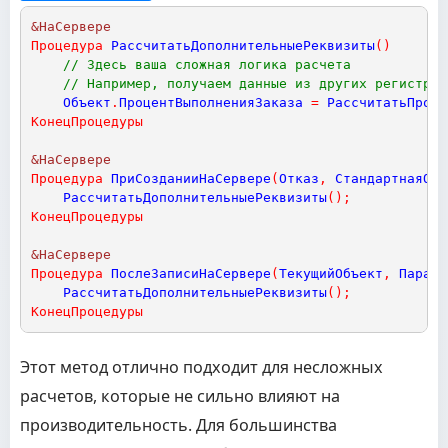
&НаСервере
Процедура
РассчитатьДополнительныеРеквизиты
(
)
// Здесь ваша сложная логика расчета
// Например, получаем данные из других регистров
Объект
.
ПроцентВыполненияЗаказа
=
РассчитатьПроце
КонецПроцедуры
&НаСервере
Процедура
ПриСозданииНаСервере
(
Отказ
,
СтандартнаяОбр
РассчитатьДополнительныеРеквизиты
(
)
;
КонецПроцедуры
&НаСервере
Процедура
ПослеЗаписиНаСервере
(
ТекущийОбъект
,
Параме
РассчитатьДополнительныеРеквизиты
(
)
;
КонецПроцедуры
Этот метод отлично подходит для несложных
расчетов, которые не сильно влияют на
производительность. Для большинства