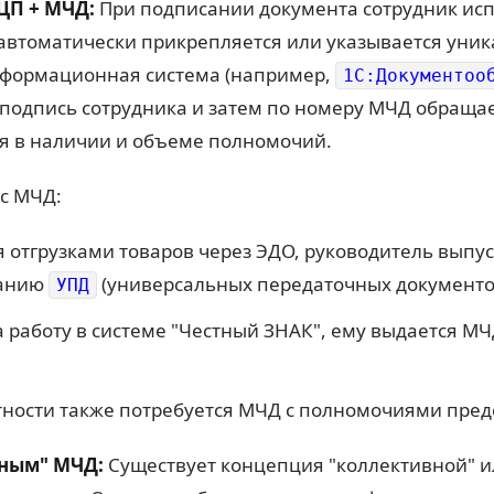
ЦП + МЧД:
При подписании документа сотрудник исп
автоматически прикрепляется или указывается уни
формационная система (например,
1С:Документоо
 подпись сотрудника и затем по номеру МЧД обращае
я в наличии и объеме полномочий.
с МЧД:
я отгрузками товаров через ЭДО, руководитель выпус
санию
(универсальных передаточных документо
УПД
за работу в системе "Честный ЗНАК", ему выдается М
тности также потребуется МЧД с полномочиями пред
вным" МЧД:
Существует концепция "коллективной" и