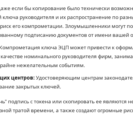
аже если бы копирование было технически возможно 
 ключа руководителя и их распространение по раз
риск его компрометации. Злоумышленники могут пол
ованному подписанию документов от имени вашей 
Компрометация ключа ЭЦП может привести к оформл
в качестве номинального руководителя фирм, зани
 крайне нежелательным событиям.
щих центров:
Удостоверяющим центрам законодате
вание закрытых ключей.
чь" подпись с токена или скопировать ее являются 
езной тратой времени, а также создают огромные ри