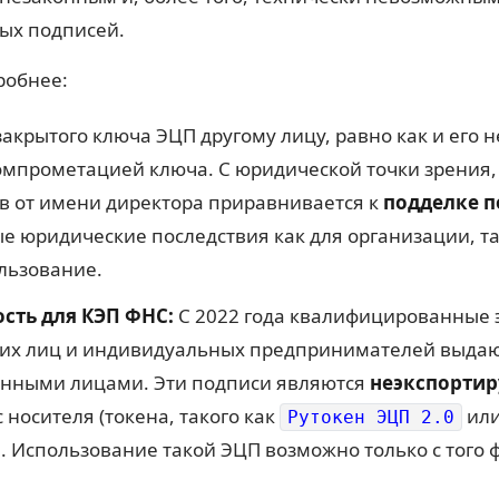
ых подписей.
робнее:
акрытого ключа ЭЦП другому лицу, равно как и его
омпрометацией ключа. С юридической точки зрения,
в от имени директора приравнивается к
подделке 
ые юридические последствия как для организации, т
льзование.
сть для КЭП ФНС:
С 2022 года квалифицированные 
их лиц и индивидуальных предпринимателей выдаю
ренными лицами. Эти подписи являются
неэкспорти
носителя (токена, такого как
ил
Рутокен ЭЦП 2.0
 Использование такой ЭЦП возможно только с того ф