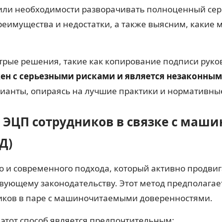
и или необходимости разворачивать полноценный се
еимущества и недостатки, а также выясним, какие 
рые решения, такие как копирование подписи руков
жен с серьезными рисками и является незаконным
ианты, опираясь на лучшие практики и нормативны
ЭЦП сотрудников в связке с ма
Д)
о и современного подхода, который активно продви
твующему законодательству. Этот метод предполага
иков в паре с машиночитаемыми доверенностями.
этот способ является предпочтительным: