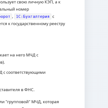
ользует свою личную КЭП, а к
кальный номер
,
с
борот
1С:Бухгалтерия
тся к государственному реестру
кает на него МЧД с
в).
ЧД с соответствующими
ставителя в ФНС.
ли "групповой" МЧД, которая