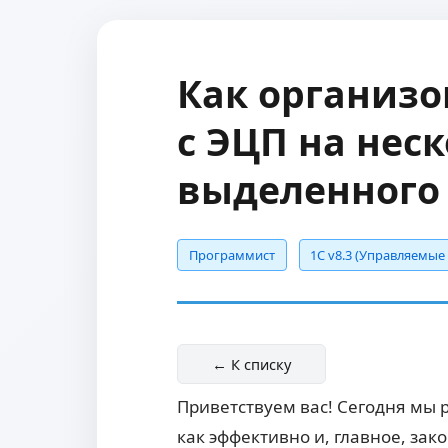
Как организо
с ЭЦП на нес
выделенного 
Программист
1С v8.3 (Управляемы
← К списку
Приветствуем вас! Сегодня мы 
как эффективно и, главное, за