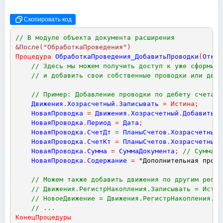
Скопировать код
// В модуле объекта документа расширения
&После("ОбработкаПроведения")
Процедура
ОбработкаПроведения_ДобавитьПроводки
(
Отказ
// Здесь мы можем получить доступ к уже сформиро
// и добавить свои собственные проводки или движ
// Пример: Добавление проводки по дебету счета "
Движения
.
Хозрасчетный
.
Записывать
=
Истина
;
НоваяПроводка
=
Движения
.
Хозрасчетный
.
Добавить
(
)
НоваяПроводка
.
Период
=
Дата
;
НоваяПроводка
.
СчетДт
=
ПланыСчетов
.
Хозрасчетный
.
НоваяПроводка
.
СчетКт
=
ПланыСчетов
.
Хозрасчетный
.
НоваяПроводка
.
Сумма
=
СуммаДокумента
;
// Сумма и
НоваяПроводка
.
Содержание
=
"Дополнительная прово
// Можем также добавить движения по другим регис
// Движения.РегистрНакопления.Записывать = Истин
// НовоеДвижение = Движения.РегистрНакопления.До
// ...
КонецПроцедуры