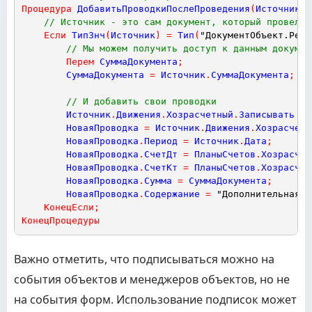
Процедура
ДобавитьПроводкиПослеПроведения
(
Источник
,
// Источник - это сам документ, который провелся
Если
ТипЗнч
(
Источник
)
=
Тип
(
"ДокументОбъект.Реал
// Мы можем получить доступ к данным докумен
Перем
СуммаДокумента
;
СуммаДокумента
=
Источник
.
СуммаДокумента
;
//
// И добавить свои проводки
Источник
.
Движения
.
Хозрасчетный
.
Записывать
=
НоваяПроводка
=
Источник
.
Движения
.
Хозрасчетн
НоваяПроводка
.
Период
=
Источник
.
Дата
;
НоваяПроводка
.
СчетДт
=
ПланыСчетов
.
Хозрасчет
НоваяПроводка
.
СчетКт
=
ПланыСчетов
.
Хозрасчет
НоваяПроводка
.
Сумма
=
СуммаДокумента
;
НоваяПроводка
.
Содержание
=
"Дополнительная п
КонецЕсли
;
КонецПроцедуры
Важно отметить, что подписываться можно на
события объектов и менеджеров объектов, но не
на события форм. Использование подписок может