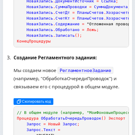
НоваяЗапись
.
ДокументИсточник
=
Ссылка
;
НоваяЗапись
.
СуммаПроводки
=
СуммаДокумента
;
/
НоваяЗапись
.
СчетДт
=
ПланыСчетов
.
Хозрасчетный
НоваяЗапись
.
СчетКт
=
ПланыСчетов
.
Хозрасчетный
НоваяЗапись
.
Содержание
=
"Отложенная проводка
НоваяЗапись
.
Обработано
=
Ложь
;
НоваяЗапись
.
Записать
(
)
;
КонецПроцедуры
Создание Регламентного задания:
Мы создаем новое
РегламентноеЗадание
(например, "ОбработкаОчередиПроводок") и
связываем его с процедурой в общем модуле.
Скопировать код
// В общем модуле (например, "МоиФоновыеПроцессы"
Процедура
ОбработатьОчередьПроводок
(
)
Экспорт
Запрос
=
Новый
Запрос
;
Запрос
.
Текст
=