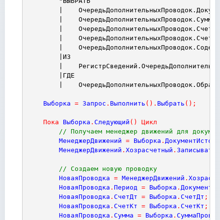
"ВЫБРАТЬ
|    ОчередьДополнительныхПроводок.Докуме
|    ОчередьДополнительныхПроводок.СуммаП
|    ОчередьДополнительныхПроводок.СчетДт
|    ОчередьДополнительныхПроводок.СчетКт
|    ОчередьДополнительныхПроводок.Содерж
|ИЗ
|    РегистрСведений.ОчередьДополнительны
|ГДЕ
|    ОчередьДополнительныхПроводок.Обрабо
Выборка
=
Запрос
.
Выполнить
(
)
.
Выбрать
(
)
;
Пока
Выборка
.
Следующий
(
)
Цикл
// Получаем менеджер движений для докумен
МенеджерДвижений
=
Выборка
.
ДокументИсточн
МенеджерДвижений
.
Хозрасчетный
.
Записывать
// Создаем новую проводку
НоваяПроводка
=
МенеджерДвижений
.
Хозрасче
НоваяПроводка
.
Период
=
Выборка
.
ДокументИс
НоваяПроводка
.
СчетДт
=
Выборка
.
СчетДт
;
НоваяПроводка
.
СчетКт
=
Выборка
.
СчетКт
;
НоваяПроводка
.
Сумма
=
Выборка
.
СуммаПровод