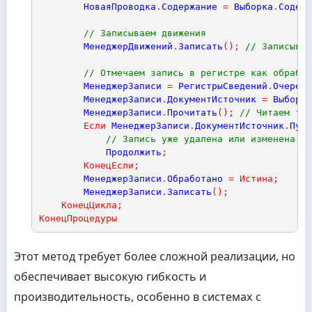
НоваяПроводка
.
Содержание
=
Выборка
.
Содерж
// Записываем движения
МенеджерДвижений
.
Записать
(
)
;
// Записывае
// Отмечаем запись в регистре как обработ
МенеджерЗаписи
=
РегистрыСведений
.
Очередь
МенеджерЗаписи
.
ДокументИсточник
=
Выборка
МенеджерЗаписи
.
Прочитать
(
)
;
// Читаем тек
Если
МенеджерЗаписи
.
ДокументИсточник
.
Пуст
// Запись уже удалена или изменена, п
Продолжить
;
КонецЕсли
;
МенеджерЗаписи
.
Обработано
=
Истина
;
МенеджерЗаписи
.
Записать
(
)
;
КонецЦикла
;
КонецПроцедуры
Этот метод требует более сложной реализации, но
обеспечивает высокую гибкость и
производительность, особенно в системах с