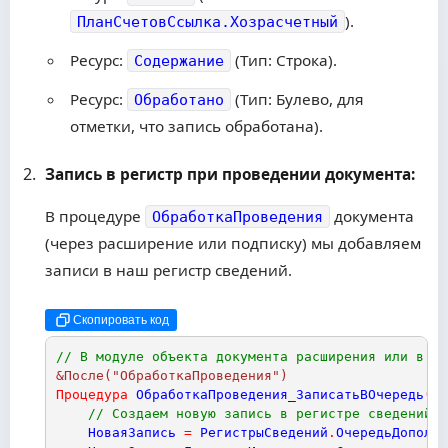
).
ПланСчетовСсылка.Хозрасчетный
Ресурс:
(Тип: Строка).
Содержание
Ресурс:
(Тип: Булево, для
Обработано
отметки, что запись обработана).
Запись в регистр при проведении документа:
В процедуре
документа
ОбработкаПроведения
(через расширение или подписку) мы добавляем
записи в наш регистр сведений.
Скопировать код
// В модуле объекта документа расширения или в об
&После("ОбработкаПроведения")
Процедура
ОбработкаПроведения_ЗаписатьВОчередь
(
От
// Создаем новую запись в регистре сведений
НоваяЗапись
=
РегистрыСведений
.
ОчередьДополни