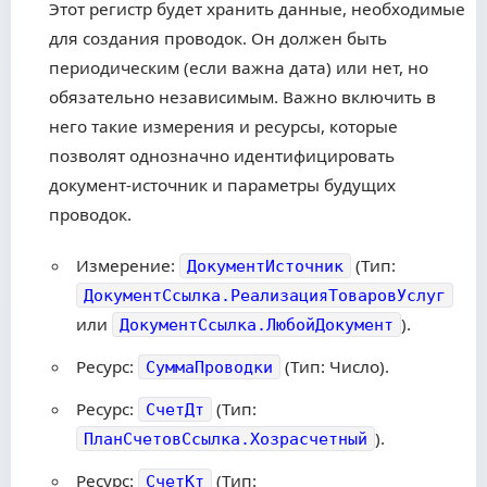
Этот регистр будет хранить данные, необходимые
для создания проводок. Он должен быть
периодическим (если важна дата) или нет, но
обязательно независимым. Важно включить в
него такие измерения и ресурсы, которые
позволят однозначно идентифицировать
документ-источник и параметры будущих
проводок.
Измерение:
(Тип:
ДокументИсточник
ДокументСсылка.РеализацияТоваровУслуг
или
).
ДокументСсылка.ЛюбойДокумент
Ресурс:
(Тип: Число).
СуммаПроводки
Ресурс:
(Тип:
СчетДт
).
ПланСчетовСсылка.Хозрасчетный
Ресурс:
(Тип:
СчетКт