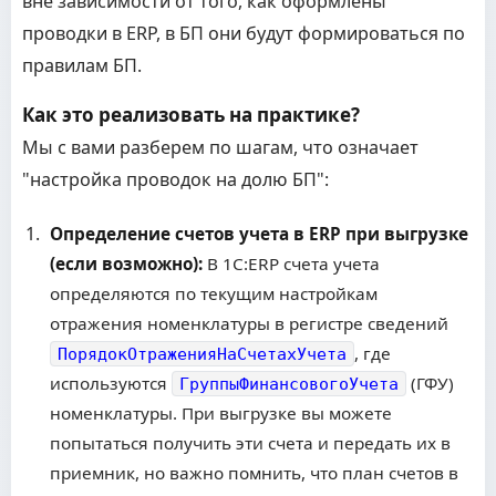
вне зависимости от того, как оформлены
проводки в ERP, в БП они будут формироваться по
правилам БП.
Как это реализовать на практике?
Мы с вами разберем по шагам, что означает
"настройка проводок на долю БП":
Определение счетов учета в ERP при выгрузке
(если возможно):
В 1С:ERP счета учета
определяются по текущим настройкам
отражения номенклатуры в регистре сведений
, где
ПорядокОтраженияНаСчетахУчета
используются
(ГФУ)
ГруппыФинансовогоУчета
номенклатуры. При выгрузке вы можете
попытаться получить эти счета и передать их в
приемник, но важно помнить, что план счетов в