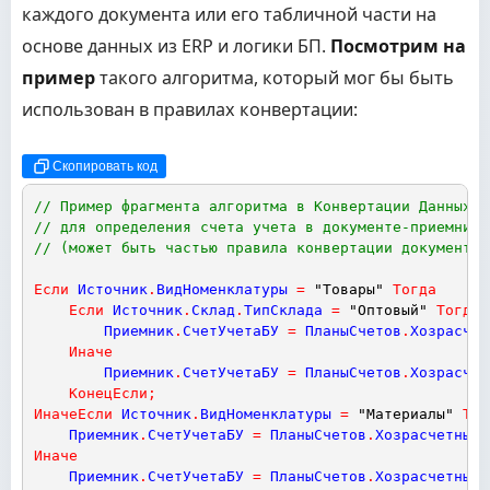
каждого документа или его табличной части на
основе данных из ERP и логики БП.
Посмотрим на
пример
такого алгоритма, который мог бы быть
использован в правилах конвертации:
Скопировать код
// Пример фрагмента алгоритма в Конвертации Данных
// для определения счета учета в документе-приемнике
// (может быть частью правила конвертации документа 
Если
Источник
.
ВидНоменклатуры
=
"Товары"
Тогда
Если
Источник
.
Склад
.
ТипСклада
=
"Оптовый"
Тогда
Приемник
.
СчетУчетаБУ
=
ПланыСчетов
.
Хозрасчет
Иначе
Приемник
.
СчетУчетаБУ
=
ПланыСчетов
.
Хозрасчет
КонецЕсли
;
ИначеЕсли
Источник
.
ВидНоменклатуры
=
"Материалы"
Тог
Приемник
.
СчетУчетаБУ
=
ПланыСчетов
.
Хозрасчетный
.
Иначе
Приемник
.
СчетУчетаБУ
=
ПланыСчетов
.
Хозрасчетный
.