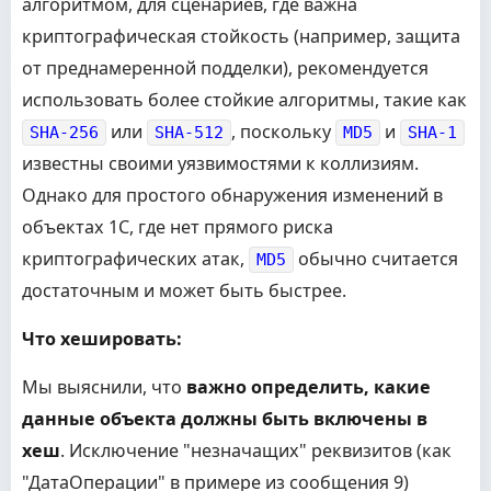
алгоритмом, для сценариев, где важна
// формировать структуру или строку из значимых 
криптографическая стойкость (например, защита
// Например:
// ТекущиеДанныеДляХеширования = Новый Структура
от преднамеренной подделки), рекомендуется
// ТекущиеДанныеДляХеширования.Вставить("Объект"
использовать более стойкие алгоритмы, такие как
// ТекущиеДанныеДляХеширования.Вставить("Дополни
// ТекущаяКонтрольнаяСумма = КонтрольнаяСумма(Те
или
, поскольку
и
SHA-256
SHA-512
MD5
SHA-1
// Для примера используем упрощенный вариант, пр
известны своими уязвимостями к коллизиям.
// уже возвращает корректный объект для хеширова
Однако для простого обнаружения изменений в
// В реальной ситуации функция ДанныеДляХранения
объектах 1С, где нет прямого риска
// чтобы собрать все значимые для сравнения рекв
// Например, она может сериализовать объект без 
криптографических атак,
обычно считается
MD5
// Для демонстрации мы будем использовать заглуш
// Пусть ТекущаяКонтрольнаяСумма будет результат
достаточным и может быть быстрее.
// Примем, что ДанныеДляХранения(Объект) возвращ
// пригодную для функции КонтрольнаяСумма.
Что хешировать:
// Например, это может быть сериализованный JSON
// из которого исключены незначимые поля.
Мы выяснили, что
важно определить, какие
// *** Важно: Реализация ДанныеДляХранения(Объек
данные объекта должны быть включены в
// Она должна возвращать только те данные, измен
хеш
. Исключение "незначащих" реквизитов (как
// Пример (упрощенный, для демонстрации):
// Функция ДанныеДляХранения(Объект1С)
"ДатаОперации" в примере из сообщения 9)