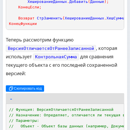
ХешированиеДанных
.
Добавить
(
Данные
)
;
КонецЕсли
;
Возврат
СтрЗаменить
(
ХешированиеДанных
.
ХешСумма
,
КонецФункции
Теперь рассмотрим функцию
, которая
ВерсияОтличаетсяОтРанееЗаписанной
использует
для сравнения
КонтрольнаяСумма
текущего объекта с его последней сохраненной
версией:
Скопировать код
// Функция: ВерсияОтличаетсяОтРанееЗаписанной
// Назначение: Определяет, отличается ли текущая вер
// Параметры:
//   Объект - Объект базы данных (например, Документ