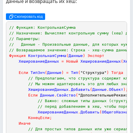
данные и возвращать их хеш:
Скопировать код
// Функция: КонтрольнаяСумма
// Назначение: Вычисляет контрольную сумму (хеш) для
// Параметры:
//   Данные - Произвольные данные, для которых нужно
// Возвращаемое значение: Строка - хеш-сумма данных.
Функция
КонтрольнаяСумма
(
Данные
)
Экспорт
ХешированиеДанных
=
Новый
ХешированиеДанных
(
ХешФ
Если
ТипЗнч
(
Данные
)
=
Тип
(
"Структура"
)
Тогда
// Предполагаем, что структура содержит ключ
// Мы можем адаптировать это для любых значи
ХешированиеДанных
.
Добавить
(
Данные
.
Объект
)
;
Если
Данные
.
Свойство
(
"ДополнительныеРеквизит
// Важно: сложные типы данных (структуры
// перед добавлением в хеш, чтобы порядо
ХешированиеДанных
.
Добавить
(
ОбщегоНазначе
КонецЕсли
;
Иначе
// Для простых типов данных или уже сериализ