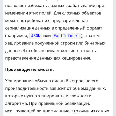
//     СтруктураДанных = Новый Структура;
позволяет избежать ложных срабатываний при
//     СтруктураДанных.Вставить("Ссылка", Объект
//     СтруктураДанных.Вставить("Наименование", 
изменении этих полей. Для сложных объектов
//     СтруктураДанных.Вставить("Комментарий", О
может потребоваться предварительная
//     // Добавьте сюда все значимые реквизиты, 
//     Возврат ОбщегоНазначения.ЗначениеВСтрокуX
сериализация данных в определенный формат
// КонецФункции
(например,
или
), а затем
JSON
FastInfoset
// Для примера используем заглушку, предполагая,
хеширование полученной строки или бинарных
// В реальном коде вам нужно будет реализовать Д
данных. Это обеспечивает консистентность
// с учетом всех значимых реквизитов вашего объе
// Например, можно получить объект, удалить служ
представления данных для хеширования.
// ТекущаяКонтрольнаяСумма = КонтрольнаяСумма(Да
// Для простоты примера, давайте предположим, чт
Производительность:
// но помним, что это может быть не идеально для
ТекущаяКонтрольнаяСумма
=
КонтрольнаяСумма
(
Общег
Хеширование обычно очень быстрое, но его
Если
Выборка
.
Следующий
(
)
И
Не
ПустаяСтрока
(
Выбор
производительность зависит от объема данных,
// Если нашли предыдущую версию, сравниваем 
Возврат
Выборка
.
КонтрольнаяСумма
<
>
ТекущаяК
которые нужно хешировать, и сложности
КонецЕсли
;
алгоритма. При правильной реализации,
// Если версий не было или объект новый, сравнив
исключающей лишние данные, это один из самых
// Если объект новый, то он всегда отличается.