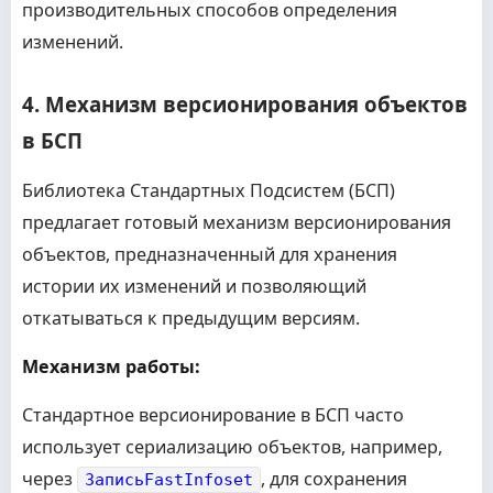
производительных способов определения
// Если объект не новый, но версий не было (напр
// то нужно сравнить текущий хеш с хешем сохране
изменений.
Возврат
Объект
.
ЭтоНовый
(
)
ИЛИ
ТекущаяКонтрольная
КонецФункции
4. Механизм версионирования объектов
в БСП
Библиотека Стандартных Подсистем (БСП)
предлагает готовый механизм версионирования
объектов, предназначенный для хранения
истории их изменений и позволяющий
откатываться к предыдущим версиям.
Механизм работы:
Стандартное версионирование в БСП часто
использует сериализацию объектов, например,
через
, для сохранения
ЗаписьFastInfoset