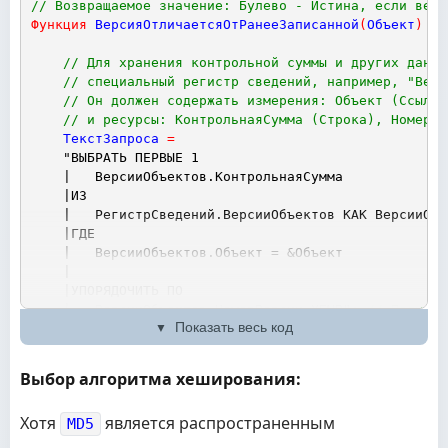
// Возвращаемое значение: Булево - Истина, если верс
Функция
ВерсияОтличаетсяОтРанееЗаписанной
(
Объект
)
// Для хранения контрольной суммы и других данны
// специальный регистр сведений, например, "Верс
// Он должен содержать измерения: Объект (Ссылка
// и ресурсы: КонтрольнаяСумма (Строка), НомерВе
ТекстЗапроса
=
"ВЫБРАТЬ ПЕРВЫЕ 1
|	ВерсииОбъектов.КонтрольнаяСумма
|ИЗ
|	РегистрСведений.ВерсииОбъектов КАК ВерсииОб
|ГДЕ
|	ВерсииОбъектов.Объект = &Объект
|
|УПОРЯДОЧИТЬ ПО
|	ВерсииОбъектов.НомерВерсии УБЫВ"
;
// Получае
Показать весь код
Запрос
=
Новый
Запрос
(
ТекстЗапроса
)
;
Запрос
.
УстановитьПараметр
(
"Объект"
,
Объект
.
Ссылк
Выбор алгоритма хеширования:
Выборка
=
Запрос
.
Выполнить
(
)
.
Выбрать
(
)
;
Хотя
является распространенным
MD5
// Определяем текущую контрольную сумму объекта
// Здесь нам потребуется функция ДанныеДляХранен