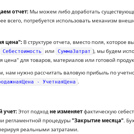
аем отчет:
Мы можем либо доработать существующий
орее всего, потребуется использовать механизм вне
я цена":
В структуре отчета, вместо поля, которое 
,
или
), мы будем исп
Себестоимость
СуммаЗатрат
я цена" для товаров, материалов или готовой проду
, нам нужно рассчитать валовую прибыль по учетно
.
родажнаяЦена - УчетнаяЦена
 учет:
Этот подход
не изменяет
фактическую себест
ии регламентной процедуры
"Закрытие месяца"
. Б
перируя реальными затратами.