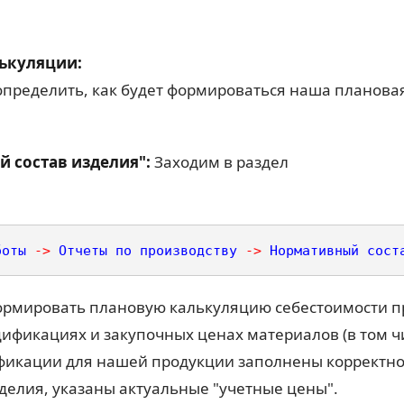
ькуляции:
определить, как будет формироваться наша планова
 состав изделия":
Заходим в раздел
боты
-
>
Отчеты
по
производству
-
>
Нормативный
сост
ормировать плановую калькуляцию себестоимости пр
ификациях и закупочных ценах материалов (в том чи
фикации для нашей продукции заполнены корректно,
зделия, указаны актуальные "учетные цены".