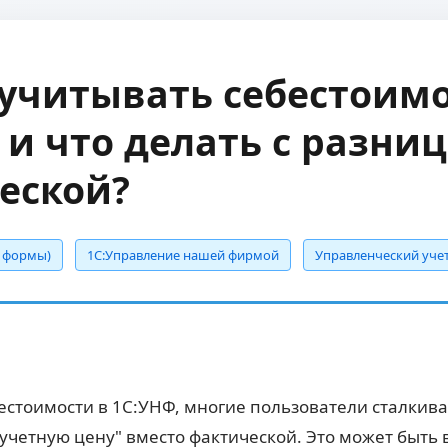
 учитывать себестоимо
 и что делать с разни
еской?
е формы)
1С:Управление нашей фирмой
Управленческий уче
ебестоимости в 1С:УНФ, многие пользователи сталкив
учетную цену" вместо фактической. Это может быть