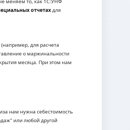
не меняем то, как 1С:УНФ
пециальных отчетах
для
 (например, для расчета
дставление о маржинальности
крытия месяца. При этом нам
лиза нам нужна себестоимость
одаж" или любой другой