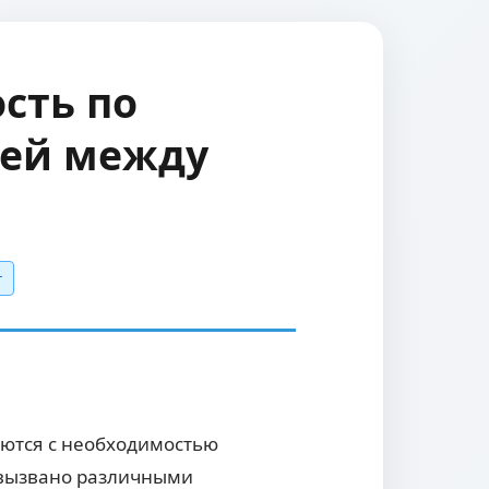
сть по
цей между
т
аются с необходимостью
 вызвано различными