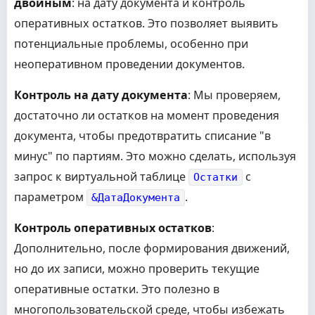
двойным
: на дату документа и контроль
ОсталосьСписать
=
ОсталосьСписат
оперативных остатков. Это позволяет выявить
СтрокаОстатка
.
КоличествоОстаток
КонецЕсли
;
потенциальные проблемы, особенно при
КонецЕсли
;
неоперативном проведении документов.
КонецЦикла
;
Если
ОсталосьСписать
>
0
Тогда
Контроль на дату документа
: Мы проверяем,
// Обработка ситуации, когда не хватило 
Сообщить
(
"Недостаточно товара "
+
Строка
достаточно ли остатков на момент проведения
Отказ
=
Истина
;
документа, чтобы предотвратить списание "в
Возврат
;
КонецЕсли
;
минус" по партиям. Это можно сделать, используя
КонецЕсли
;
КонецЦикла
;
запрос к виртуальной таблице
с
Остатки
параметром
.
&ДатаДокумента
Контроль оперативных остатков
:
Дополнительно, после формирования движений,
но до их записи, можно проверить текущие
оперативные остатки. Это полезно в
многопользовательской среде, чтобы избежать