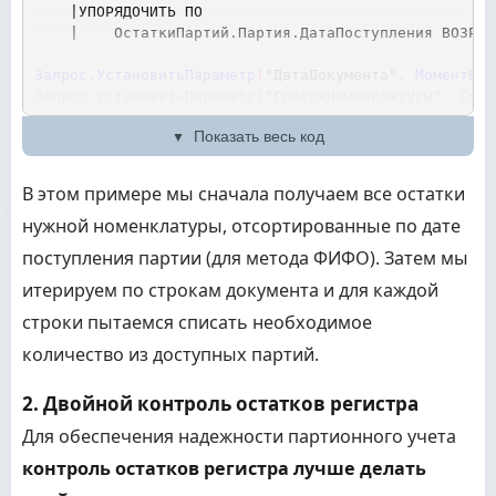
|УПОРЯДОЧИТЬ ПО
|    ОстаткиПартий.Партия.ДатаПоступления ВОЗР"
;
Запрос
.
УстановитьПараметр
(
"ДатаДокумента"
,
МоментВре
Запрос
.
УстановитьПараметр
(
"СписокНоменклатуры"
,
Спис
Показать весь код
РезультатЗапроса
=
Запрос
.
Выполнить
(
)
.
Выгрузить
(
)
;
Для
Каждого
СтрокаДокумента
Из
ТабличнаяЧастьДокумен
В этом примере мы сначала получаем все остатки
Если
СтрокаДокумента
.
Количество
>
0
Тогда
нужной номенклатуры, отсортированные по дате
ОсталосьСписать
=
СтрокаДокумента
.
Количество
Для
Каждого
СтрокаОстатка
Из
РезультатЗапрос
поступления партии (для метода ФИФО). Затем мы
Если
СтрокаОстатка
.
Номенклатура
=
Строка
КоличествоСписатьИзПартии
=
Мин
(
Оста
итерируем по строкам документа и для каждой
Если
КоличествоСписатьИзПартии
>
0
Т
строки пытаемся списать необходимое
// Создаем движение по регистру 
Движение
=
Движения
.
МойРегистрПа
количество из доступных партий.
Движение
.
ВидДвижения
=
ВидДвижен
Движение
.
Период
=
МоментВремениД
2. Двойной контроль остатков регистра
Движение
.
Номенклатура
=
СтрокаДо
Для обеспечения надежности партионного учета
Движение
.
Партия
=
СтрокаОстатка
.
Движение
.
Количество
=
Количество
контроль остатков регистра лучше делать
Движение
.
Сумма
=
КоличествоСписа