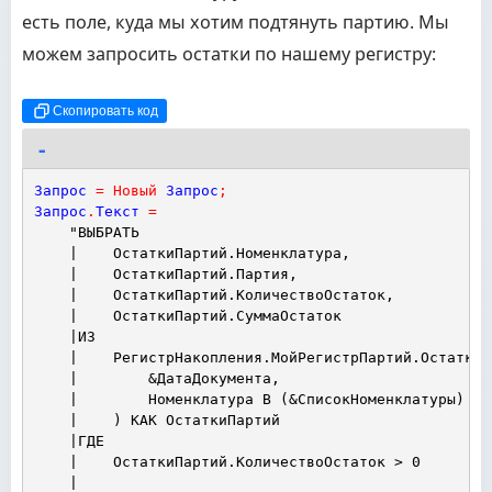
есть поле, куда мы хотим подтянуть партию. Мы
можем запросить остатки по нашему регистру:
Скопировать код
Запрос
=
Новый
Запрос
;
Запрос
.
Текст
=
"ВЫБРАТЬ
|    ОстаткиПартий.Номенклатура,
|    ОстаткиПартий.Партия,
|    ОстаткиПартий.КоличествоОстаток,
|    ОстаткиПартий.СуммаОстаток
|ИЗ
|    РегистрНакопления.МойРегистрПартий.Остатки(
|        &ДатаДокумента,
|        Номенклатура В (&СписокНоменклатуры)
|    ) КАК ОстаткиПартий
|ГДЕ
|    ОстаткиПартий.КоличествоОстаток > 0
|