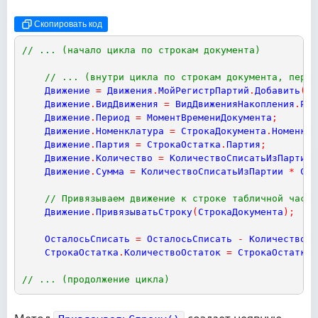
Скопировать код
// ... (начало цикла по строкам документа)
// ... (внутри цикла по строкам документа, перед
Движение
=
Движения
.
МойРегистрПартий
.
Добавить
(
)
;
Движение
.
ВидДвижения
=
ВидДвиженияНакопления
.
Рас
Движение
.
Период
=
МоментВремениДокумента
;
Движение
.
Номенклатура
=
СтрокаДокумента
.
Номенкла
Движение
.
Партия
=
СтрокаОстатка
.
Партия
;
Движение
.
Количество
=
КоличествоСписатьИзПартии
;
Движение
.
Сумма
=
КоличествоСписатьИзПартии
*
Стр
// Привязываем движение к строке табличной части
Движение
.
ПривязыватьСтроку
(
СтрокаДокумента
)
;
ОсталосьСписать
=
ОсталосьСписать
-
КоличествоСп
СтрокаОстатка
.
КоличествоОстаток
=
СтрокаОстатка
.
// ... (продолжение цикла)