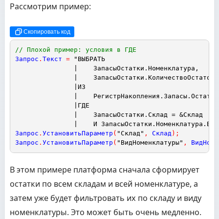
Рассмотрим пример:
Скопировать код
// Плохой пример: условия в ГДЕ
Запрос
.
Текст
=
"ВЫБРАТЬ
|    ЗапасыОстатки.Номенклатура,
|    ЗапасыОстатки.КоличествоОстаток
|ИЗ
|    РегистрНакопления.Запасы.Остатки
|ГДЕ
|    ЗапасыОстатки.Склад = &Склад
|    И ЗапасыОстатки.Номенклатура.Вид
Запрос
.
УстановитьПараметр
(
"Склад"
,
Склад
)
;
Запрос
.
УстановитьПараметр
(
"ВидНоменклатуры"
,
ВидНоме
В этом примере платформа сначала сформирует
остатки по всем складам и всей номенклатуре, а
затем уже будет фильтровать их по складу и виду
номенклатуры. Это может быть очень медленно.