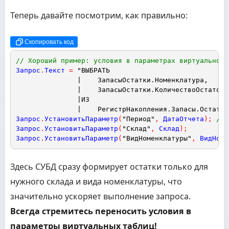
Теперь давайте посмотрим, как правильно:
Скопировать код
// Хороший пример: условия в параметрах виртуальной 
Запрос
.
Текст
=
"ВЫБРАТЬ
|    ЗапасыОстатки.Номенклатура,
|    ЗапасыОстатки.КоличествоОстаток
|ИЗ
|    РегистрНакопления.Запасы.Остатки
Запрос
.
УстановитьПараметр
(
"Период"
,
ДатаОтчета
)
;
// 
Запрос
.
УстановитьПараметр
(
"Склад"
,
Склад
)
;
Запрос
.
УстановитьПараметр
(
"ВидНоменклатуры"
,
ВидНоме
Здесь СУБД сразу формирует остатки только для
нужного склада и вида номенклатуры, что
значительно ускоряет выполнение запроса.
Всегда стремитесь переносить условия в
параметры виртуальных таблиц!