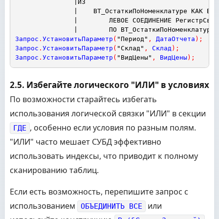
|ИЗ
|    ВТ_ОстаткиПоНоменклатуре КАК ВТ_
|        ЛЕВОЕ СОЕДИНЕНИЕ РегистрСвед
|        ПО ВТ_ОстаткиПоНоменклатуре.
Запрос
.
УстановитьПараметр
(
"Период"
,
ДатаОтчета
)
;
Запрос
.
УстановитьПараметр
(
"Склад"
,
Склад
)
;
Запрос
.
УстановитьПараметр
(
"ВидЦены"
,
ВидЦены
)
;
2.5. Избегайте логического "ИЛИ" в условиях
По возможности старайтесь избегать
использования логической связки "ИЛИ" в секции
, особенно если условия по разным полям.
ГДЕ
"ИЛИ" часто мешает СУБД эффективно
использовать индексы, что приводит к полному
сканированию таблиц.
Если есть возможность, перепишите запрос с
использованием
или
ОБЪЕДИНИТЬ ВСЕ