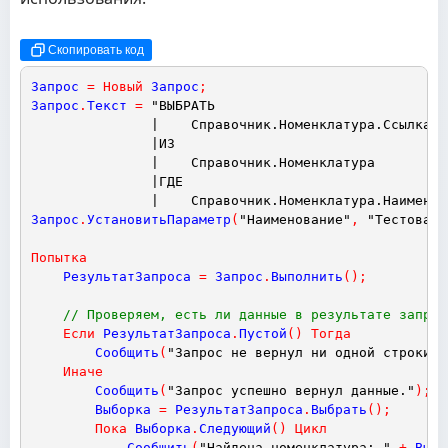
Скопировать код
Запрос
=
Новый
Запрос
;
Запрос
.
Текст
=
"ВЫБРАТЬ
|    Справочник.Номенклатура.Ссылка
|ИЗ
|    Справочник.Номенклатура
|ГДЕ
|    Справочник.Номенклатура.Наименов
Запрос
.
УстановитьПараметр
(
"Наименование"
,
"Тестовая%
Попытка
РезультатЗапроса
=
Запрос
.
Выполнить
(
)
;
// Проверяем, есть ли данные в результате запрос
Если
РезультатЗапроса
.
Пустой
(
)
Тогда
Сообщить
(
"Запрос не вернул ни одной строки."
Иначе
Сообщить
(
"Запрос успешно вернул данные."
)
;
Выборка
=
РезультатЗапроса
.
Выбрать
(
)
;
Пока
Выборка
.
Следующий
(
)
Цикл
Сообщить
(
"Найдена номенклатура: "
+
Выбо