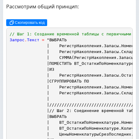
Рассмотрим общий принцип:
Скопировать код
// Шаг 1: Создание временной таблицы с первичными да
Запрос
.
Текст
=
"ВЫБРАТЬ
|    РегистрНакопления.Запасы.Номенкл
|    РегистрНакопления.Запасы.Склад К
|    СУММА(РегистрНакопления.Запасы.К
|ПОМЕСТИТЬ ВТ_ОстаткиПоНоменклатуре
|ИЗ
|    РегистрНакопления.Запасы.Остатки
|СГРУППИРОВАТЬ ПО
|    РегистрНакопления.Запасы.Номенкл
|    РегистрНакопления.Запасы.Склад;
|
|////////////////////////////////////
|// Шаг 2: Соединение временной табли
|ВЫБРАТЬ
|    ВТ_ОстаткиПоНоменклатуре.Номенкл
|    ВТ_ОстаткиПоНоменклатуре.Количес
|    ЦеныНоменклатурыСрезПоследних.Це