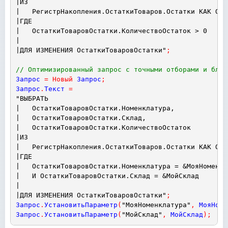
|ИЗ
|   РегистрНакопления.ОстаткиТоваров.Остатки КАК Ост
|ГДЕ
|   ОстаткиТоваровОстатки.КоличествоОстаток > 0
|
|ДЛЯ ИЗМЕНЕНИЯ ОстаткиТоваровОстатки"
;
// Оптимизированный запрос с точными отборами и блок
Запрос
=
Новый
Запрос
;
Запрос
.
Текст
=
"ВЫБРАТЬ
|   ОстаткиТоваровОстатки.Номенклатура,
|   ОстаткиТоваровОстатки.Склад,
|   ОстаткиТоваровОстатки.КоличествоОстаток
|ИЗ
|   РегистрНакопления.ОстаткиТоваров.Остатки КАК Ост
|ГДЕ
|   ОстаткиТоваровОстатки.Номенклатура = &МояНоменкл
|   И ОстаткиТоваровОстатки.Склад = &МойСклад
|
|ДЛЯ ИЗМЕНЕНИЯ ОстаткиТоваровОстатки"
;
Запрос
.
УстановитьПараметр
(
"МояНоменклатура"
,
МояНоме
Запрос
.
УстановитьПараметр
(
"МойСклад"
,
МойСклад
)
;