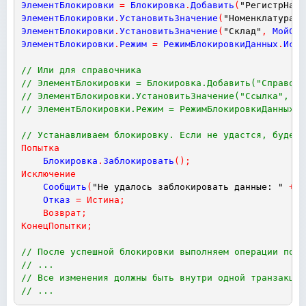
ЭлементБлокировки
=
Блокировка
.
Добавить
(
"РегистрНако
ЭлементБлокировки
.
УстановитьЗначение
(
"Номенклатура"
,
ЭлементБлокировки
.
УстановитьЗначение
(
"Склад"
,
МойСкл
ЭлементБлокировки
.
Режим
=
РежимБлокировкиДанных
.
Искл
// Или для справочника
// ЭлементБлокировки = Блокировка.Добавить("Справочн
// ЭлементБлокировки.УстановитьЗначение("Ссылка", Мо
// ЭлементБлокировки.Режим = РежимБлокировкиДанных.И
// Устанавливаем блокировку. Если не удастся, будет 
Попытка
Блокировка
.
Заблокировать
(
)
;
Исключение
Сообщить
(
"Не удалось заблокировать данные: "
+
О
Отказ
=
Истина
;
Возврат
;
КонецПопытки
;
// После успешной блокировки выполняем операции по и
// ...
// Все изменения должны быть внутри одной транзакции
// ...