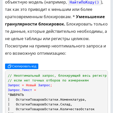
объектную модель (например,
),
НайтиПоКоду()
так как это приводит к меньшим или более
кратковременным блокировкам. *
Уменьшение
гранулярности блокировок.
Блокировать только
те данные, которые действительно необходимы, а
не целые таблицы или регистры целиком.
Посмотрим на пример неоптимального запроса и
его возможную оптимизацию:
Скопировать код
// Неоптимальный запрос, блокирующий весь регистр (и
// если нет точных отборов по измерениям
Запрос
=
Новый
Запрос
;
Запрос
.
Текст
=
"ВЫБРАТЬ
|   ОстаткиТоваровОстатки.Номенклатура,
|   ОстаткиТоваровОстатки.Склад,
|   ОстаткиТоваровОстатки.КоличествоОстаток